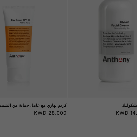
جليكوليك
كريم نهاري مع عامل حماية من الشمس 30 م
14.0
السعر
28.000 KWD
العادي