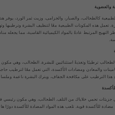
ة والعضوية
طبيعية كالطحالب، والصبار، والخزامى، وزيت ثمر الورد، يوفر هذ
. تعمل هذه المكونات الطبيعية معًا لتنظيف البشرة وترطيبها وتهدئ
التهيج المرتبط عادةً بالمواد الكيميائية القاسية، مما يجعله مناسب
ة.
لطحالب ترطيبًا وتغذيةً استثنائيين للبشرة. الطحالب، وهي مكو
امينات والمعادن ومضادات الأكسدة، التي تعمل معًا لترطيب حاجز
 هذا الترطيب على مكافحة الجفاف، ويترك البشرة ناعمة وملساء
أكسدة
 جزيئات تحمي خلاياك من التلف. الطحالب، وهي مكون رئيسي 
مضادة للأكسدة قوية. تلعب هذه المواد المضادة للأكسدة دورًا هام