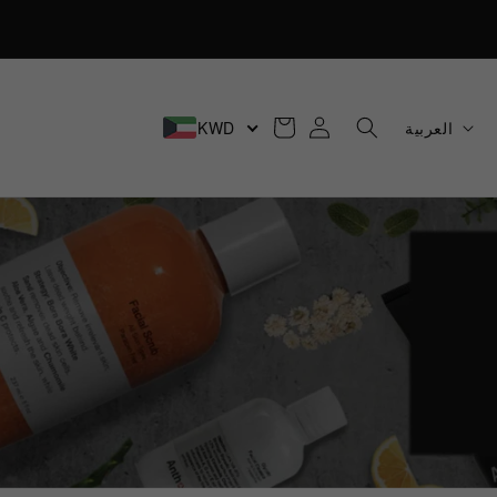
تسجيل
عربة
ل
KWD
العربية
الدخول
التسوق
غ
ة