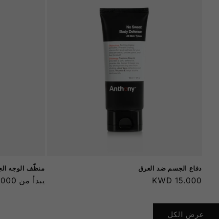
دفاع الجسم ضد العرق
منظّف ​​الوجه ال
السعر
15.000 KWD
السعر
يبدأ من
00 KWD
العادي
العادي
عرض الكل